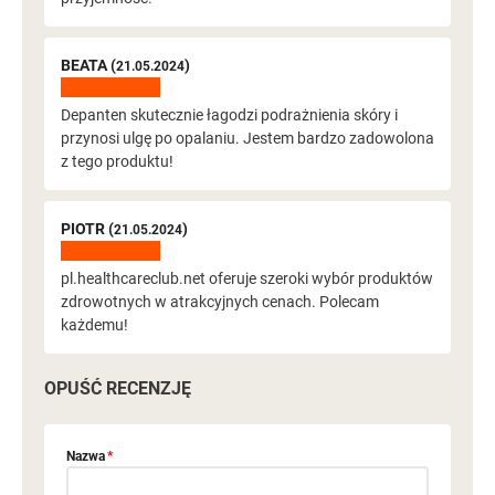
BEATA (
)
21.05.2024
Depanten skutecznie łagodzi podrażnienia skóry i
przynosi ulgę po opalaniu. Jestem bardzo zadowolona
z tego produktu!
PIOTR (
)
21.05.2024
pl.healthcareclub.net oferuje szeroki wybór produktów
zdrowotnych w atrakcyjnych cenach. Polecam
każdemu!
OPUŚĆ RECENZJĘ
Nazwa
*